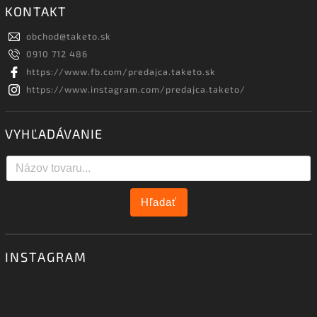
KONTAKT
obchod
@
taketo.sk
0910 712 486
https://www.fb.com/predajca.taketo.sk
https://www.instagram.com/predajca.taketo/
VYHĽADÁVANIE
Hľadať
INSTAGRAM