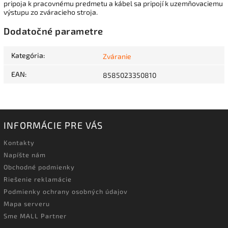
pripoja k pracovnému predmetu a kábel sa pripojí k uzemňovaciemu
výstupu zo zváracieho stroja.
Dodatočné parametre
Kategória
:
Zváranie
EAN
:
8585023350810
INFORMÁCIE PRE VÁS
Kontakty
Napíšte nám
Obchodné podmienky
Riešenie reklamácie
Podmienky ochrany osobných údajov
Mapa serveru
Sme MALL Partner