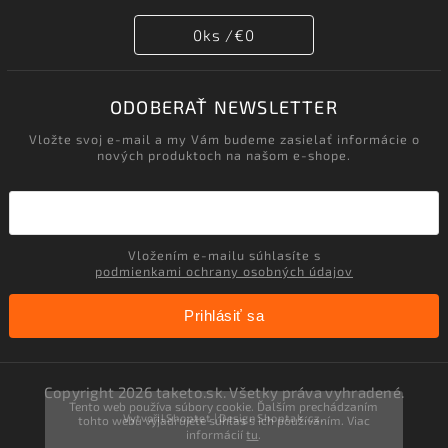
0
ks /
€0
ODOBERAŤ NEWSLETTER
Vložte svoj e-mail a my Vám budeme zasielať informácie o
nových produktoch na našom e-shope.
Vložením e-mailu súhlasíte s
podmienkami ochrany osobných údajov
Prihlásiť sa
Copyright 2026
taketo.sk
. Všetky práva vyhradené.
Tento web používa súbory cookie. Ďalším prechádzaním
Vytvořil
Shoptet
| Design
Shoptak.cz.
tohto webu vyjadrujete súhlas s ich používaním. Viac
informácií
tu
.