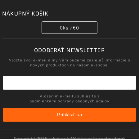
NÁKUPNÝ KOŠÍK
0
ks /
€0
ODOBERAŤ NEWSLETTER
Vložte svoj e-mail a my Vám budeme zasielať informácie o
nových produktoch na našom e-shope.
Vložením e-mailu súhlasíte s
podmienkami ochrany osobných údajov
Prihlásiť sa
Copyright 2026
taketo.sk
. Všetky práva vyhradené.