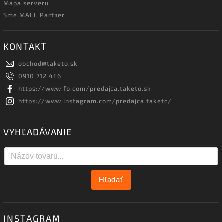
Mapa serveru
Sme MALL Partner
KONTAKT
obchod
@
taketo.sk
0910 712 486
https://www.fb.com/predajca.taketo.sk
https://www.instagram.com/predajca.taketo/
VYHĽADÁVANIE
Hľadať
INSTAGRAM