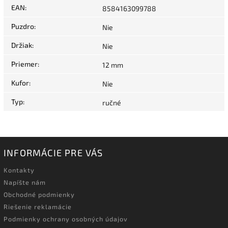
EAN
:
8584163099788
Puzdro
:
Nie
Držiak
:
Nie
Priemer
:
12 mm
Kufor
:
Nie
Typ
:
ručné
INFORMÁCIE PRE VÁS
Kontakty
Napíšte nám
Obchodné podmienky
Riešenie reklamácie
Podmienky ochrany osobných údajov