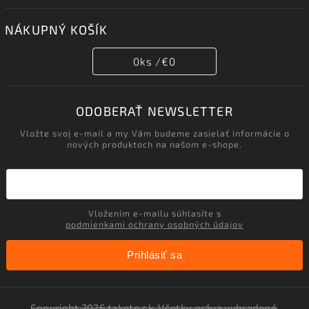
NÁKUPNÝ KOŠÍK
0
ks /
€0
ODOBERAŤ NEWSLETTER
Vložte svoj e-mail a my Vám budeme zasielať informácie o
nových produktoch na našom e-shope.
Vložením e-mailu súhlasíte s
podmienkami ochrany osobných údajov
Prihlásiť sa
Copyright 2026
taketo.sk
. Všetky práva vyhradené.