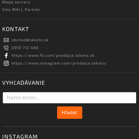
Mapa serveru
Sme MALL Partner
KONTAKT
obchod
@
taketo.sk
0910 712 486
https://www.fb.com/predajca.taketo.sk
https://www.instagram.com/predajca.taketo/
VYHĽADÁVANIE
Hľadať
INSTAGRAM