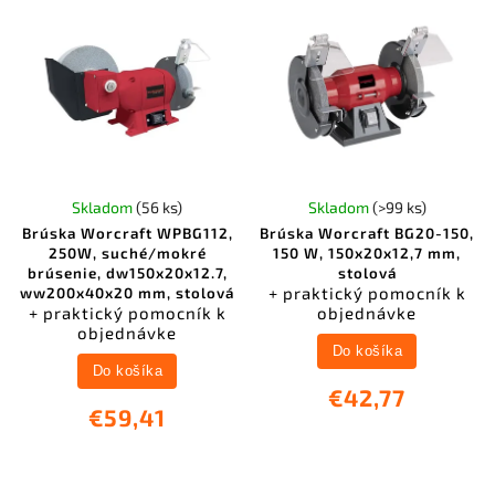
Skladom
(56 ks)
Skladom
(>99 ks)
Brúska Worcraft WPBG112,
Brúska Worcraft BG20-150,
250W, suché/mokré
150 W, 150x20x12,7 mm,
brúsenie, dw150x20x12.7,
stolová
+ praktický pomocník k
ww200x40x20 mm, stolová
+ praktický pomocník k
objednávke
objednávke
Do košíka
Do košíka
€42,77
€59,41