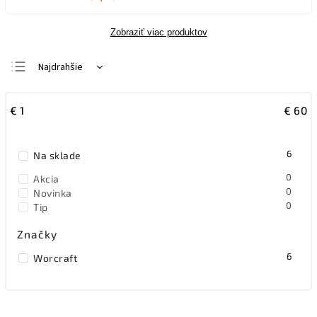
Zobraziť viac produktov
Najdrahšie
Najlacnejšie
€
1
€
60
Najpredávanejšie
Abecedne
6
Na sklade
0
Akcia
0
Novinka
0
Tip
Značky
6
Worcraft