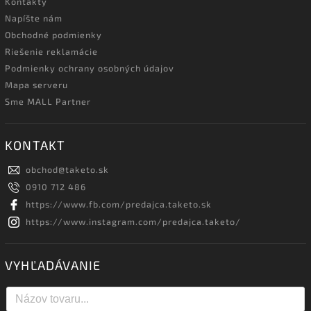
Kontakty
Napíšte nám
Obchodné podmienky
Riešenie reklamácie
Podmienky ochrany osobných údajov
Mapa serveru
Sme MALL Partner
KONTAKT
obchod
@
taketo.sk
0910 712 486
https://www.fb.com/predajca.taketo.sk
https://www.instagram.com/predajca.taketo/
VYHĽADÁVANIE