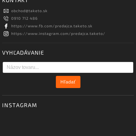
obchod
@
taketo.sk
0910 712 486
https://www.fb.com/predajca.taketo.sk
https://www.instagram.com/predajca.taketo/
VYHĽADÁVANIE
Hľadať
INSTAGRAM