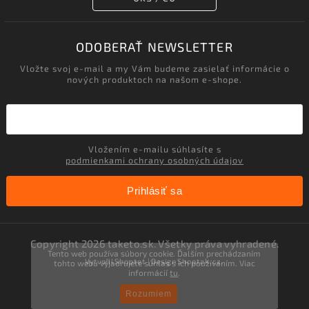
ODOBERAŤ NEWSLETTER
Vložte svoj e-mail a my Vám budeme zasielať informácie o
nových produktoch na našom e-shope.
Vložením e-mailu súhlasíte s
podmienkami ochrany osobných údajov
Prihlásiť sa
Copyright 2026
taketo.sk
. Všetky práva vyhradené.
Tento web používa súbory cookie. Ďalším prechádzaním
Vytvořil
Shoptet
| Design
Shoptak.cz.
tohto webu vyjadrujete súhlas s ich používaním. Viac
informácií
tu
.
Rozumiem