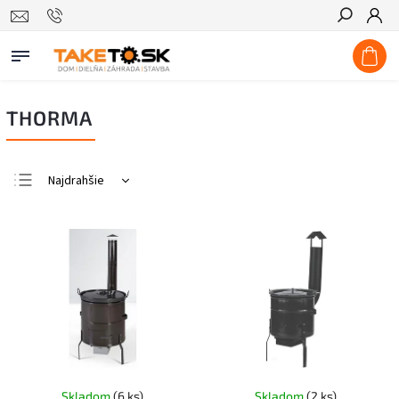
Hľadať
THORMA
Najdrahšie
Najlacnejšie
Najpredávanejšie
Abecedne
Skladom
(6 ks)
Skladom
(2 ks)