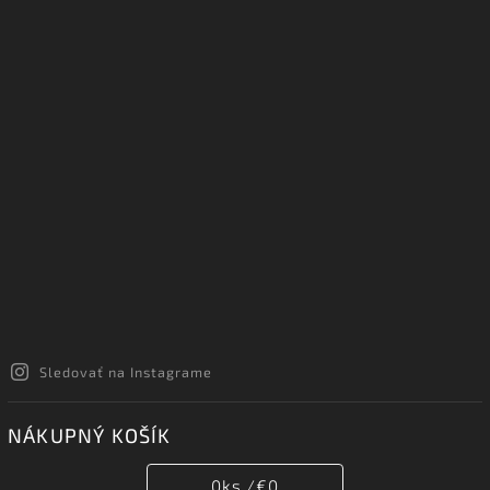
Sledovať na Instagrame
NÁKUPNÝ KOŠÍK
0
ks /
€0