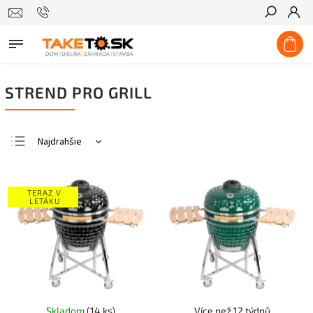
Hľadať
STREND PRO GRILL
Najdrahšie
Najlacnejšie
Najpredávanejšie
TERAZ V
LETÁKU
Abecedne
Skladom
(14 ks)
Více než 12 týdnů