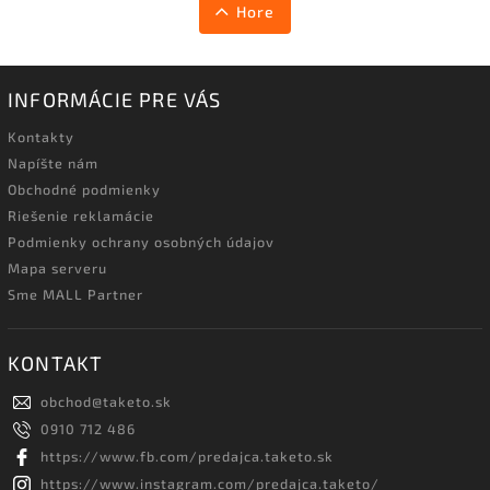
Hore
INFORMÁCIE PRE VÁS
Kontakty
Napíšte nám
Obchodné podmienky
Riešenie reklamácie
Podmienky ochrany osobných údajov
Mapa serveru
Sme MALL Partner
KONTAKT
obchod
@
taketo.sk
0910 712 486
https://www.fb.com/predajca.taketo.sk
https://www.instagram.com/predajca.taketo/