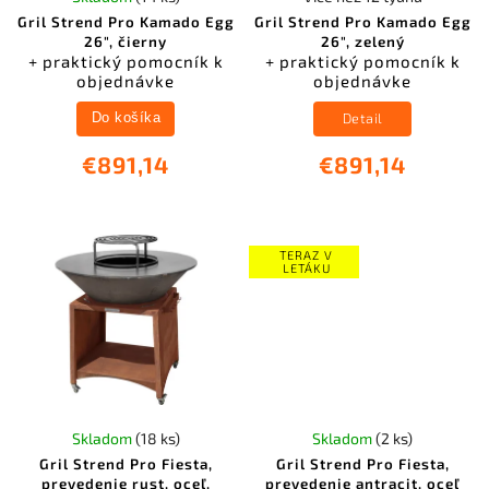
Gril Strend Pro Kamado Egg
Gril Strend Pro Kamado Egg
26", čierny
26", zelený
+ praktický pomocník k
+ praktický pomocník k
objednávke
objednávke
Detail
Do košíka
€891,14
€891,14
TERAZ V
LETÁKU
Skladom
(18 ks)
Skladom
(2 ks)
Gril Strend Pro Fiesta,
Gril Strend Pro Fiesta,
prevedenie rust, oceľ,
prevedenie antracit, oceľ