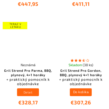
€447,95
€411,11
TERAZ V
LETÁKU
Neznámá
Skladom
(38 ks)
Gril Strend Pro Parma, BBQ,
Gril Strend Pro Gordon,
plynový, 4+1 horáky
BBQ, plynový 4+1 horáky
+ praktický pomocník k
+ praktický pomocník k
objednávke
objednávke
Detail
Do košíka
€328,17
€307,26