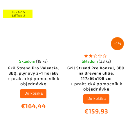
TERAZ V
LETÁKU
–4 %
Skladom
(19 ks)
Skladom
(33 ks)
Gril Strend Pro Valencia,
Gril Strend Pro Konzul, BBQ,
BBQ, plynový 2+1 horáky
na drevené uhlie,
+ praktický pomocník k
117x66x108 cm
objednávke
+ praktický pomocník k
objednávke
Do košíka
Do košíka
€164,44
€159,93