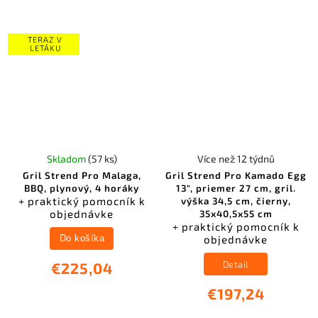
TERAZ V
LETÁKU
Skladom
(57 ks)
Více než 12 týdnů
Gril Strend Pro Malaga,
Gril Strend Pro Kamado Egg
BBQ, plynový, 4 horáky
13", priemer 27 cm, gril.
+ praktický pomocník k
výška 34,5 cm, čierny,
objednávke
35x40,5x55 cm
+ praktický pomocník k
objednávke
Do košíka
Detail
€225,04
€197,24