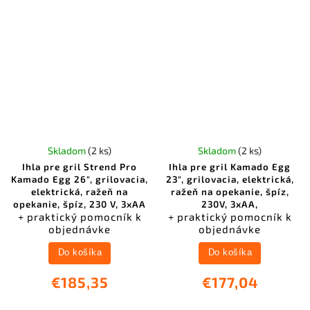
Skladom
(2 ks)
Skladom
(2 ks)
Ihla pre gril Strend Pro
Ihla pre gril Kamado Egg
Kamado Egg 26", grilovacia,
23", grilovacia, elektrická,
elektrická, ražeň na
ražeň na opekanie, špíz,
opekanie, špíz, 230 V, 3xAA
230V, 3xAA,
+ praktický pomocník k
+ praktický pomocník k
objednávke
objednávke
Do košíka
Do košíka
€185,35
€177,04