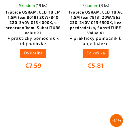
Skladom
(19 ks)
Skladom
(8 ks)
Trubica OSRAM. LED T8 EM
Trubica OSRAM. LED T8 AC
1.5M (ean8019) 20W/840
1.5M (ean7913) 20W/865
220-240V G13 4000K, s
220-240V G13 6500K, bez
predradníkom, SubstiTUBE
predradníka, SubstiTUBE
Value X1
Value X1
+ praktický pomocník k
+ praktický pomocník k
objednávke
objednávke
Do košíka
Do košíka
€7,59
€5,81
–24 %