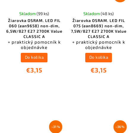
Skladom
(99 ks)
Skladom
(48 ks)
Žiarovka OSRAM. LED FIL
Žiarovka OSRAM. LED FIL
060 (ean9658) non-dim,
075 (ean8669) non-dim,
6,5W/827 E27 2700K Value
7,5W/827 E27 2700K Value
CLASSIC A
CLASSIC A
+ praktický pomocník k
+ praktický pomocník k
objednávke
objednávke
Do košíka
Do košíka
€3,15
€3,15
–31 %
–36 %