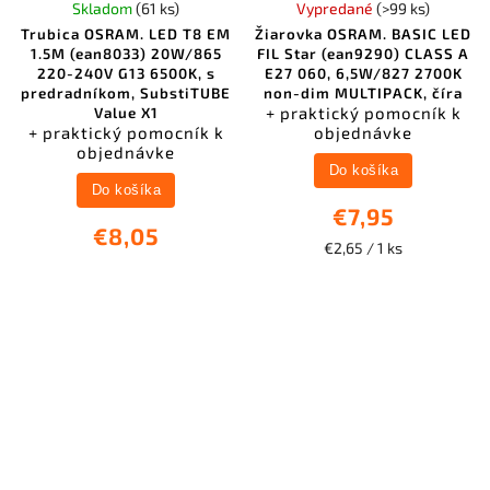
Skladom
(61 ks)
Vypredané
(>99 ks)
Trubica OSRAM. LED T8 EM
Žiarovka OSRAM. BASIC LED
1.5M (ean8033) 20W/865
FIL Star (ean9290) CLASS A
220-240V G13 6500K, s
E27 060, 6,5W/827 2700K
predradníkom, SubstiTUBE
non-dim MULTIPACK, číra
+ praktický pomocník k
Value X1
+ praktický pomocník k
objednávke
objednávke
Do košíka
Do košíka
€7,95
€8,05
€2,65 / 1 ks