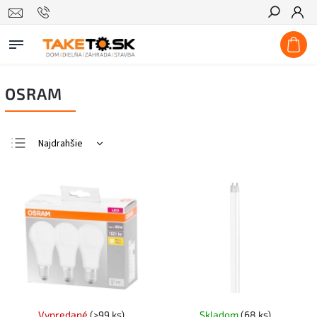
Hľadať
OSRAM
Najdrahšie
Najlacnejšie
Najpredávanejšie
Abecedne
Vypredané
(>99 ks)
Skladom
(68 ks)