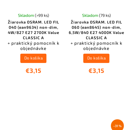
Skladom
(>99 ks)
Skladom
(79 ks)
Žiarovka OSRAM. LED FIL
Žiarovka OSRAM. LED FIL
040 (ean9634) non-dim,
060 (ean8645) non-dim,
4W/827 E27 2700K Value
6,5W/840 E27 4000K Value
CLASSIC A
CLASSIC A
+ praktický pomocník k
+ praktický pomocník k
objednávke
objednávke
Do košíka
Do košíka
€3,15
€3,15
–31 %