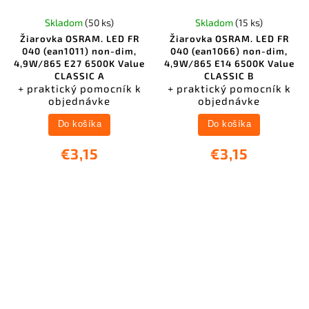
Skladom
(50 ks)
Skladom
(15 ks)
Žiarovka OSRAM. LED FR
Žiarovka OSRAM. LED FR
040 (ean1011) non-dim,
040 (ean1066) non-dim,
4,9W/865 E27 6500K Value
4,9W/865 E14 6500K Value
CLASSIC A
CLASSIC B
+ praktický pomocník k
+ praktický pomocník k
objednávke
objednávke
Do košíka
Do košíka
€3,15
€3,15