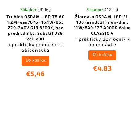
Skladom
(31 ks)
Skladom
(42 ks)
Trubica OSRAM. LED T8 AC
Žiarovka OSRAM. LED FIL
1.2M (ean7876) 16,1W/865
100 (ean8621) non-dim,
220-240V G13 6500K, bez
11W/840 E27 4000K Value
predradníka, SubstiTUBE
CLASSIC A
+ praktický pomocník k
Value X1
+ praktický pomocník k
objednávke
objednávke
Do košíka
Do košíka
€4,83
€5,46