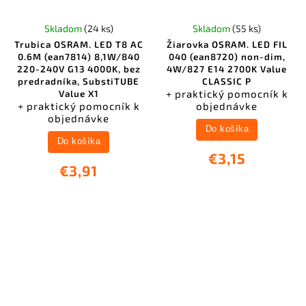
Skladom
(24 ks)
Skladom
(55 ks)
Trubica OSRAM. LED T8 AC
Žiarovka OSRAM. LED FIL
0.6M (ean7814) 8,1W/840
040 (ean8720) non-dim,
220-240V G13 4000K, bez
4W/827 E14 2700K Value
predradníka, SubstiTUBE
CLASSIC P
+ praktický pomocník k
Value X1
+ praktický pomocník k
objednávke
objednávke
Do košíka
Do košíka
€3,15
€3,91