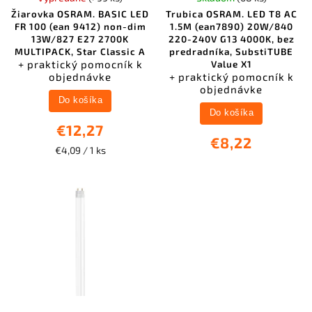
Žiarovka OSRAM. BASIC LED
Trubica OSRAM. LED T8 AC
FR 100 (ean 9412) non-dim
1.5M (ean7890) 20W/840
13W/827 E27 2700K
220-240V G13 4000K, bez
MULTIPACK, Star Classic A
predradníka, SubstiTUBE
+ praktický pomocník k
Value X1
objednávke
+ praktický pomocník k
objednávke
Do košíka
Do košíka
€12,27
€8,22
€4,09 / 1 ks