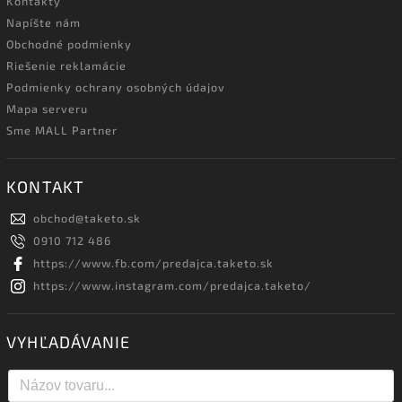
Kontakty
Napíšte nám
Obchodné podmienky
Riešenie reklamácie
Podmienky ochrany osobných údajov
Mapa serveru
Sme MALL Partner
KONTAKT
obchod
@
taketo.sk
0910 712 486
https://www.fb.com/predajca.taketo.sk
https://www.instagram.com/predajca.taketo/
VYHĽADÁVANIE