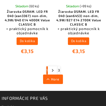
Skladom
(60 ks)
Skladom
(>99 ks)
Žiarovka OSRAM. LED FR
Žiarovka OSRAM. LED FR
040 (ean3367) non-dim,
040 (ean6453) non-dim,
4,9W/840 E14 4000K Value
4,9W/827 E14 2700K Value
CLASSIC B
CLASSIC B
+ praktický pomocník k
+ praktický pomocník k
objednávke
objednávke
Do košíka
Do košíka
€3,15
€3,15
1
3
Hore
INFORMÁCIE PRE VÁS