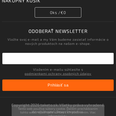
NÁKUPNÝ KOŠÍK
0
ks /
€0
ODOBERAŤ NEWSLETTER
Vložte svoj e-mail a my Vám budeme zasielať informácie o
nových produktoch na našom e-shope.
Vložením e-mailu súhlasíte s
podmienkami ochrany osobných údajov
Prihlásiť sa
Copyright 2026
taketo.sk
. Všetky práva vyhradené.
Tento web používa súbory cookie. Ďalším prechádzaním
Vytvořil
Shoptet
| Design
Shoptak.cz.
tohto webu vyjadrujete súhlas s ich používaním. Viac
informácií
tu
.