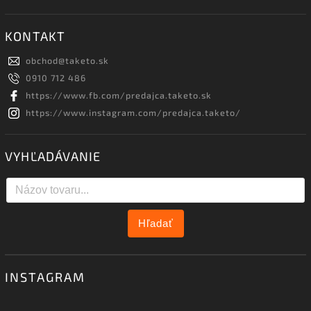
KONTAKT
obchod
@
taketo.sk
0910 712 486
https://www.fb.com/predajca.taketo.sk
https://www.instagram.com/predajca.taketo/
VYHĽADÁVANIE
Hľadať
INSTAGRAM