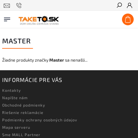
Hľadať
MASTER
Žiadne produkty značky
Master
sa nenašli...
INFORMÁCIE PRE VÁS
Kontakty
Napíšte nám
Obchodné podmienky
Riešenie reklamácie
Podmienky ochrany osobných údajov
Mapa serveru
Sme MALL Partner