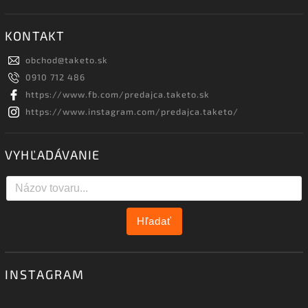
KONTAKT
obchod
@
taketo.sk
0910 712 486
https://www.fb.com/predajca.taketo.sk
https://www.instagram.com/predajca.taketo/
VYHĽADÁVANIE
Hľadať
INSTAGRAM