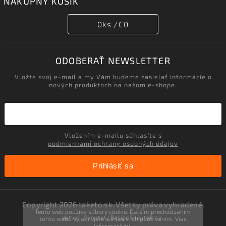
NÁKUPNÝ KOŠÍK
0
ks /
€0
ODOBERAŤ NEWSLETTER
Vložte svoj e-mail a my Vám budeme zasielať informácie o
nových produktoch na našom e-shope.
Vložením e-mailu súhlasíte s
podmienkami ochrany osobných údajov
Prihlásiť sa
Copyright 2026
taketo.sk
. Všetky práva vyhradené.
Tento web používa súbory cookie. Ďalším prechádzaním
Vytvořil
Shoptet
| Design
Shoptak.cz.
tohto webu vyjadrujete súhlas s ich používaním. Viac
informácií
tu
.