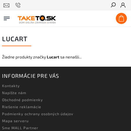
Hľadať
LUCART
Žiadne produkty značky
Lucart
sa nenašli...
INFORMÁCIE PRE VÁS
Kontakty
Napíšte nám
Obchodné podmienky
Riešenie reklamácie
Podmienky ochrany osobných údajov
Mapa serveru
Sme MALL Partner