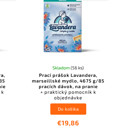
Skladom
(56 ks)
ra,
Prací prášok Lavandera,
/85
marseillské mydlo, 4675 g/85
nie
pracích dávok, na pranie
 k
+ praktický pomocník k
objednávke
Do košíka
€19,86