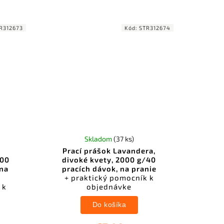
R312673
Kód:
STR312674
Skladom
(37 ks)
,
Prací prášok Lavandera,
500
divoké kvety, 2000 g/40
 na
pracích dávok, na pranie
+ praktický pomocník k
 k
objednávke
Do košíka