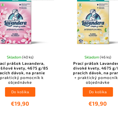
Skladom
(40 ks)
Skladom
(46 ks)
ací prášok Lavandera,
Prací prášok Lavande
ešňové kvety, 4675 g/85
divoké kvety, 4675 g
acích dávok, na pranie
pracích dávok, na pra
 praktický pomocník k
+ praktický pomocník
objednávke
objednávke
Do košíka
Do košíka
€19,90
€19,90