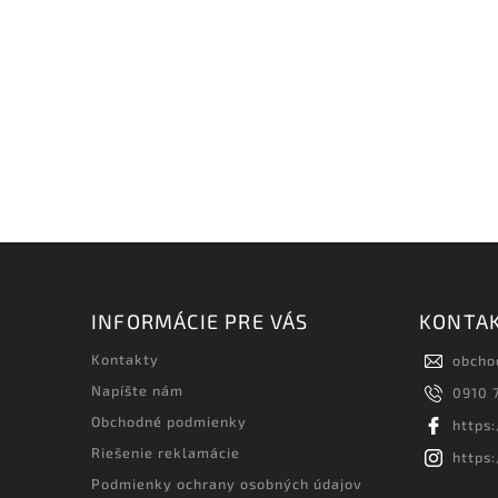
INFORMÁCIE PRE VÁS
KONTA
Kontakty
obcho
Napíšte nám
0910 
Obchodné podmienky
https
Riešenie reklamácie
https
Podmienky ochrany osobných údajov