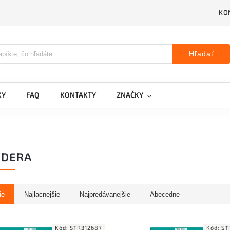
KO
Hľadať
KY
FAQ
KONTAKTY
ZNAČKY
NDERA
ie
Najlacnejšie
Najpredávanejšie
Abecedne
Kód:
STR312687
Kód:
ST