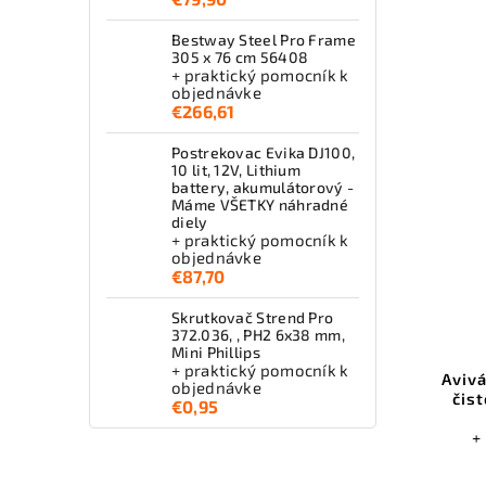
Bestway Steel Pro Frame
305 x 76 cm 56408
+ praktický pomocník k
objednávke
€266,61
Postrekovac Evika DJ100,
10 lit, 12V, Lithium
battery, akumulátorový -
Máme VŠETKY náhradné
diely
+ praktický pomocník k
objednávke
€87,70
Skrutkovač Strend Pro
372.036, , PH2 6x38 mm,
Mini Phillips
+ praktický pomocník k
Avivá
objednávke
čis
€0,95
+