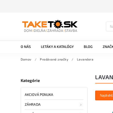
O NÁS
LETÁKY A KATALÓGY
BLOG
ZNAČ
Domov
/
Predávané značky
/
Lavandera
LAVA
Kategórie
AKCIOVÁ PONUKA
Najdrahš
ZÁHRADA