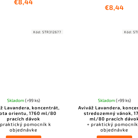
€8,44
€8,44
Kód:
STR312677
Kód:
ST
Skladom
(>99 ks)
Skladom
(>99 ks)
ž Lavandera, koncentrát,
Aviváž Lavandera, konce
tota orientu, 1760 ml/80
stredozemný vánok, 1
pracích dávok
ml/80 pracích dávo
 praktický pomocník k
+ praktický pomocník
objednávke
objednávke