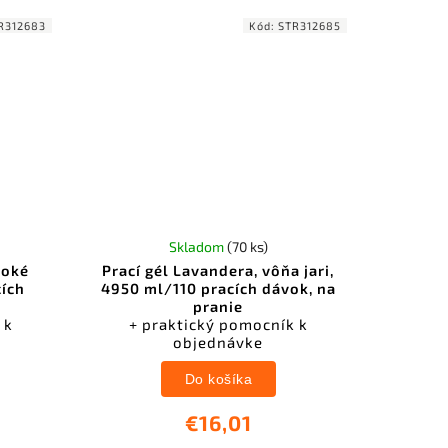
R312683
Kód:
STR312685
Skladom
(70 ks)
voké
Prací gél Lavandera, vôňa jari,
cích
4950 ml/110 pracích dávok, na
pranie
 k
+ praktický pomocník k
objednávke
Do košíka
€16,01