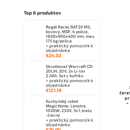
Top 6 produktov
Regál Racks RAT20 MS,
kovový, MDF, 4 police,
1800x900x400 mm, max.
175 kg/polica
+ praktický pomocník k
objednávke
€24,02
Skrutkovač Worcraft CD-
20LiH, 20V, 2x Li-ion
2.0Ah, Set v kufríku
+ praktický pomocník k
objednávke
€121,19
čere
pr
Kuchynský robot
+
MagicHome, Lenotre,
1000W, 230V, 3v1, bielo
-čierný
+ praktický pomocník k
objednávke
€79,90