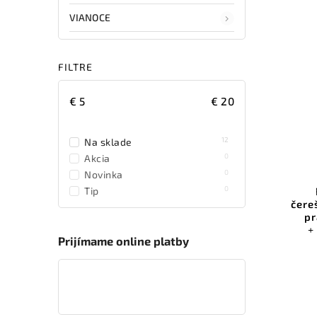
VIANOCE
FILTRE
€
5
€
20
12
Na sklade
0
Akcia
0
Novinka
0
Tip
čere
pr
+
Prijímame online platby