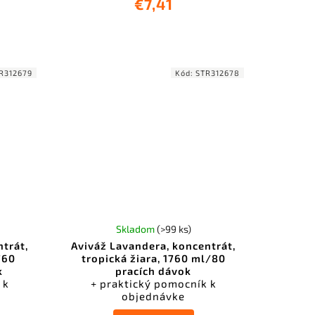
€7,41
R312679
Kód:
STR312678
Skladom
(>99 ks)
ntrát,
Aviváž Lavandera, koncentrát,
760
tropická žiara, 1760 ml/80
k
pracích dávok
 k
+ praktický pomocník k
objednávke