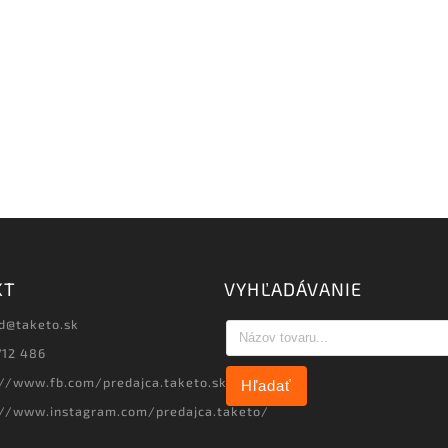
KT
VYHĽADÁVANIE
d
@
taketo.sk
712 486
://www.fb.com/predajca.taketo.sk
Hľadať
://www.instagram.com/predajca.taketo/