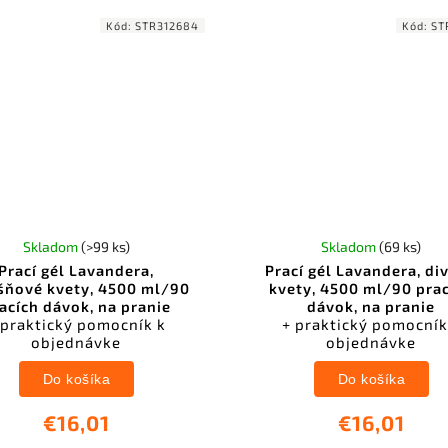
Kód:
STR312684
Kód:
ST
Skladom
(>99 ks)
Skladom
(69 ks)
Prací gél Lavandera,
Prací gél Lavandera, di
šňové kvety, 4500 ml/90
kvety, 4500 ml/90 pra
acích dávok, na pranie
dávok, na pranie
 praktický pomocník k
+ praktický pomocník
objednávke
objednávke
Do košíka
Do košíka
€16,01
€16,01