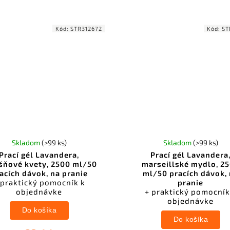
Kód:
STR312672
Kód:
ST
Skladom
(>99 ks)
Skladom
(>99 ks)
Prací gél Lavandera,
Prací gél Lavandera
šňové kvety, 2500 ml/50
marseillské mydlo, 2
acích dávok, na pranie
ml/50 pracích dávok,
 praktický pomocník k
pranie
objednávke
+ praktický pomocník
objednávke
Do košíka
Do košíka