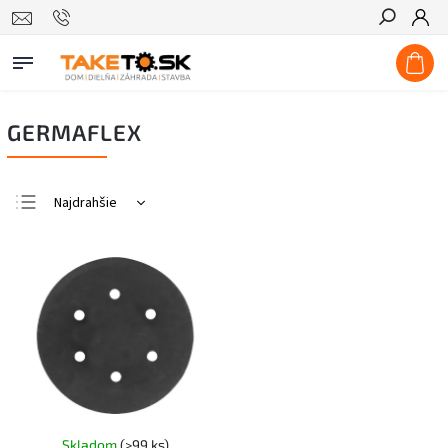
Hľadať
GERMAFLEX
Najdrahšie
Najlacnejšie
Najpredávanejšie
Abecedne
Skladom
(>99 ks)