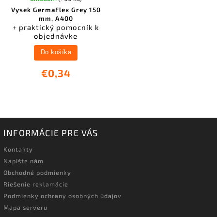
Vysek GermaFlex Grey 150
mm, A400
+ praktický pomocník k
objednávke
Do košíka
€0,34
INFORMÁCIE PRE VÁS
Kontakty
Napíšte nám
Obchodné podmienky
Riešenie reklamácie
Podmienky ochrany osobných údajov
Mapa serveru