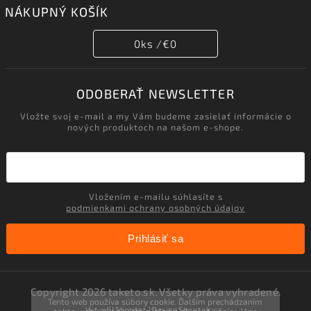
NÁKUPNÝ KOŠÍK
0
ks /
€0
ODOBERAŤ NEWSLETTER
Vložte svoj e-mail a my Vám budeme zasielať informácie o
nových produktoch na našom e-shope.
Vložením e-mailu súhlasíte s
podmienkami ochrany osobných údajov
Prihlásiť sa
Copyright 2026
taketo.sk
. Všetky práva vyhradené.
Tento web používa súbory cookie. Ďalším prechádzaním
Vytvořil
Shoptet
| Design
Shoptak.cz.