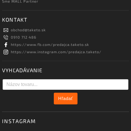
Sme MALL Partner
KONTAKT
obchod
@
taketo.sk
0910 712 486
https://www.fb.com/predajca.taketo.sk
https://www.instagram.com/predajca.taketo/
VYHĽADÁVANIE
Hľadať
INSTAGRAM