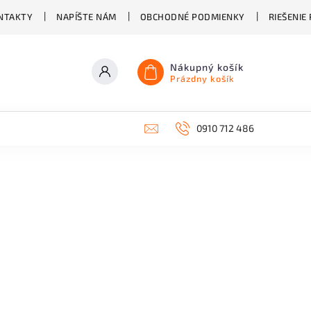
NTAKTY
NAPÍŠTE NÁM
OBCHODNÉ PODMIENKY
RIEŠENIE
Nákupný košík
Prázdny košík
0910 712 486