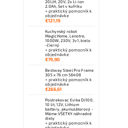
20LiH, 20V, 2x Li-ion
2.0Ah, Set v kufríku
+ praktický pomocník k
objednávke
€121,19
Kuchynský robot
MagicHome, Lenotre,
1000W, 230V, 3v1, bielo
-čierný
+ praktický pomocník k
objednávke
€79,90
Bestway Steel Pro Frame
305 x 76 cm 56408
+ praktický pomocník k
objednávke
€266,61
Postrekovac Evika DJ100,
10 lit, 12V, Lithium
battery, akumulátorový -
Máme VŠETKY náhradné
diely
+ praktický pomocník k
objednávke