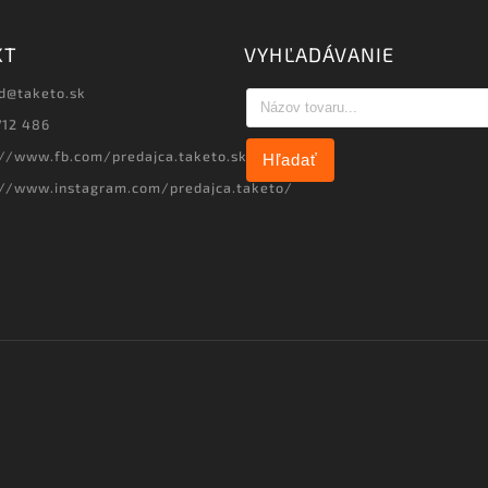
KT
VYHĽADÁVANIE
d
@
taketo.sk
712 486
://www.fb.com/predajca.taketo.sk
Hľadať
://www.instagram.com/predajca.taketo/