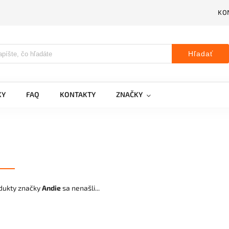
KO
Hľadať
KY
FAQ
KONTAKTY
ZNAČKY
dukty značky
Andie
sa nenašli...