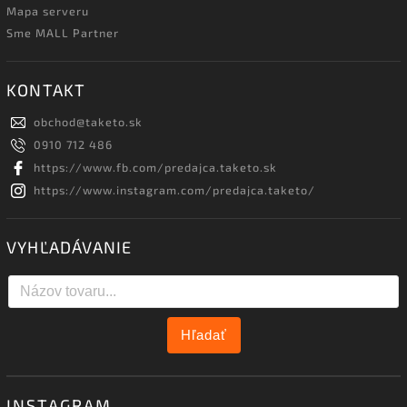
Mapa serveru
Sme MALL Partner
KONTAKT
obchod
@
taketo.sk
0910 712 486
https://www.fb.com/predajca.taketo.sk
https://www.instagram.com/predajca.taketo/
VYHĽADÁVANIE
Hľadať
INSTAGRAM