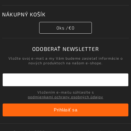
NÁKUPNÝ KOŠÍK
0
ks /
€0
ODOBERAŤ NEWSLETTER
Vložte svoj e-mail a my Vám budeme zasielať informácie o
nových produktoch na našom e-shope.
Vložením e-mailu súhlasíte s
podmienkami ochrany osobných údajov
Prihlásiť sa