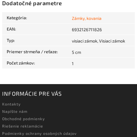
Dodatočné parametre
Kategória
:
Zámky, kovania
EAN
:
6932126711826
Typ
:
visiaci zámok, Visiaci zámok
Priemer strmeňa / reťaze
:
5 cm
Počet zámkov
:
1
INFORMÁCIE PRE VÁS
Kontakty
Napíšte nám
Obchodné podmienky
Riešenie reklamácie
Podmienky ochrany osobných údajov