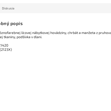
Diskusia
bný popis
rôznofarebnej lícovej nábytkovej hovädziny, chrbát a manžeta z pruhov
j tkaniny, podšívka v dlani.
21420
(2123X)