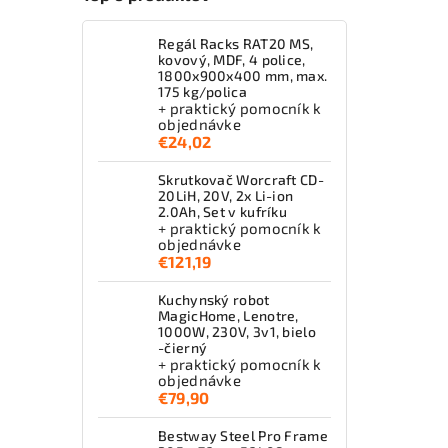
Regál Racks RAT20 MS,
kovový, MDF, 4 police,
1800x900x400 mm, max.
175 kg/polica
+ praktický pomocník k
objednávke
€24,02
Skrutkovač Worcraft CD-
20LiH, 20V, 2x Li-ion
2.0Ah, Set v kufríku
+ praktický pomocník k
objednávke
€121,19
Kuchynský robot
MagicHome, Lenotre,
1000W, 230V, 3v1, bielo
-čierný
+ praktický pomocník k
objednávke
€79,90
Bestway Steel Pro Frame