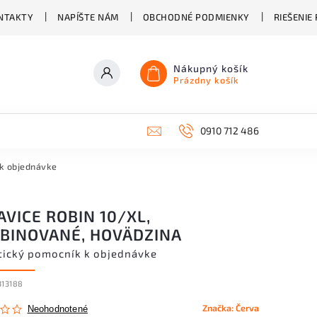
NTAKTY
NAPÍŠTE NÁM
OBCHODNÉ PODMIENKY
RIEŠENIE
Nákupný košík
Prázdny košík
0910 712 486
 k objednávke
VICE ROBIN 10/XL,
BINOVANÉ, HOVÄDZINA
tický pomocník k objednávke
313188
Značka:
Červa
Neohodnotené