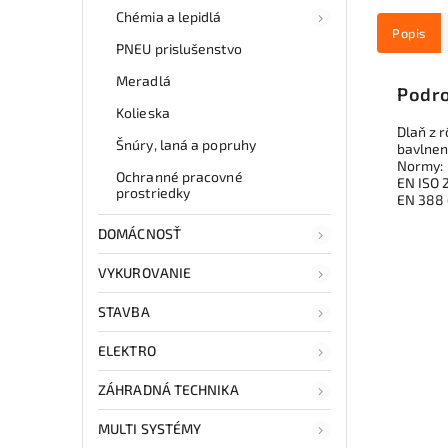
Chémia a lepidlá
Popis
PNEU prislušenstvo
Meradlá
Podro
Kolieska
Dlaň z 
Šnúry, laná a popruhy
bavlnene
Normy:
Ochranné pracovné
EN ISO 
prostriedky
EN 388
DOMÁCNOSŤ
VYKUROVANIE
STAVBA
ELEKTRO
ZÁHRADNÁ TECHNIKA
MULTI SYSTÉMY