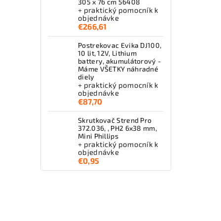
305 x 76 cm 56408
+ praktický pomocník k
objednávke
€266,61
Postrekovac Evika DJ100,
10 lit, 12V, Lithium
battery, akumulátorový -
Máme VŠETKY náhradné
diely
+ praktický pomocník k
objednávke
€87,70
Skrutkovač Strend Pro
372.036, , PH2 6x38 mm,
Mini Phillips
+ praktický pomocník k
objednávke
€0,95