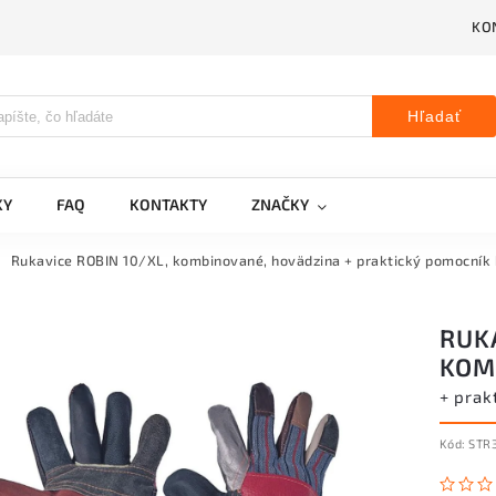
KO
Hľadať
KY
FAQ
KONTAKTY
ZNAČKY
Rukavice ROBIN 10/XL, kombinované, hovädzina
+ praktický pomocník
RUKA
KOM
+ prak
Kód:
STR