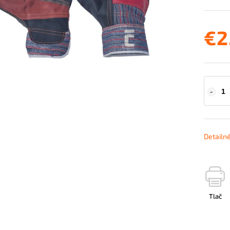
€2
Detailn
Tlač