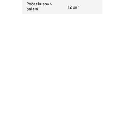
Počet kusov v
12 par
balení
: