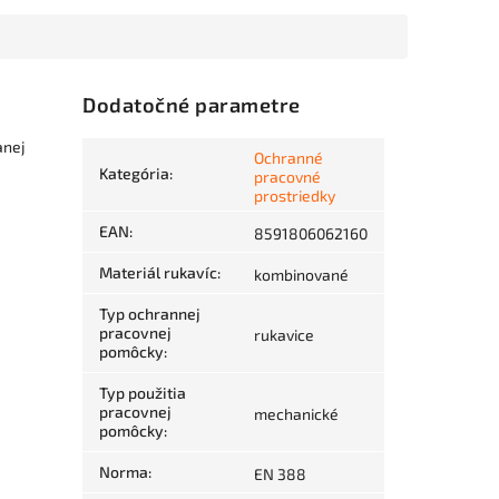
Dodatočné parametre
anej
Ochranné
Kategória
:
pracovné
prostriedky
EAN
:
8591806062160
Materiál rukavíc
:
kombinované
Typ ochrannej
pracovnej
rukavice
pomôcky
:
Typ použitia
pracovnej
mechanické
pomôcky
:
Norma
:
EN 388